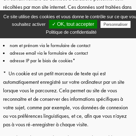
récoltées par mon site internet. Ces données sont traitées dans
le cadre de la gestion des correspondances que nous
Ce site utilise des cookies et vous donne le contrôle sur ce que vo
entretenons. D’autres données sont récoltées à des fins
souhaitez activer
✓ OK, tout accepter
Personnaliser
statistiques via les cookies*.
Politique de confidentialité
nom et prénom via le formulaire de contact
adresse email via le formulaire de contact
adresse IP par le biais de cookies*
* Un cookie est un petit morceau de texte qui est
automatiquement enregistré sur votre ordinateur par un site
lorsque vous le parcourez. Cela permet au site de vous
reconnaitre et de conserver des informations spécifiques à
votre sujet, comme par exemple, vos données de connexion
ou vos préférences linguistiques, et ce, afin que vous n’ayez
pas à vous ré-enregistrer à chaque visite.